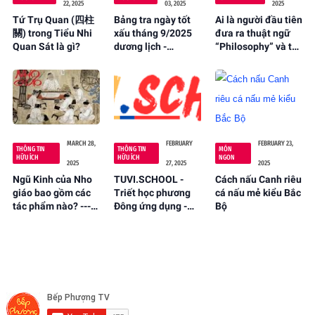
22, 2025
03, 2025
2025
Tứ Trụ Quan (四柱
Bảng tra ngày tốt
Ai là người đầu tiên
關) trong Tiểu Nhi
xấu tháng 9/2025
đưa ra thuật ngữ
Quan Sát là gì?
dương lịch -
“Philosophy” và tự
tuvi.school
gọi mình là
“philosopher”?
MARCH 28,
FEBRUARY
FEBRUARY 23,
THÔNG TIN
THÔNG TIN
MÓN
HỮU ÍCH
HỮU ÍCH
NGON
2025
27, 2025
2025
Ngũ Kinh của Nho
TUVI.SCHOOL -
Cách nấu Canh riêu
giáo bao gồm các
Triết học phương
cá nấu mẻ kiểu Bắc
tác phẩm nào? ---
Đông ứng dụng -
Bộ
TUVI.SCHOOL
Trang web hữu ích