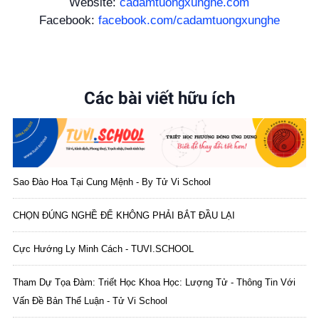
Website:
cadamtuongxunghe.com
Facebook:
facebook.com/cadamtuongxunghe
Các bài viết hữu ích
Sao Đào Hoa Tại Cung Mệnh - By Tử Vi School
CHỌN ĐÚNG NGHỀ ĐỂ KHÔNG PHẢI BẮT ĐẦU LẠI
Cực Hướng Ly Minh Cách - TUVI.SCHOOL
Tham Dự Tọa Đàm: Triết Học Khoa Học: Lượng Tử - Thông Tin Với
Vấn Đề Bản Thể Luận - Tử Vi School