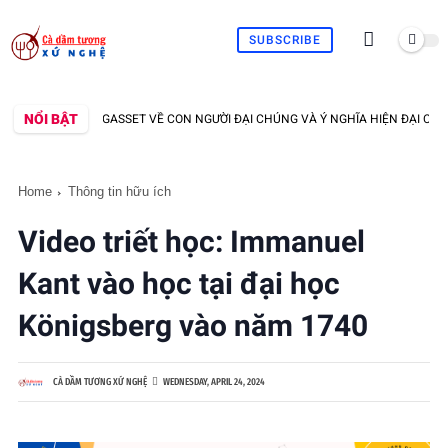
SUBSCRIBE
NỔI BẬT
 J. ORTEGA Y GASSET VỀ CON NGƯỜI ĐẠI CHÚNG VÀ Ý NGHĨA HIỆN ĐẠI CỦA NÓ
Home
Thông tin hữu ích
Video triết học: Immanuel
Kant vào học tại đại học
Königsberg vào năm 1740
CÀ DẦM TƯƠNG XỨ NGHỆ
WEDNESDAY, APRIL 24, 2024