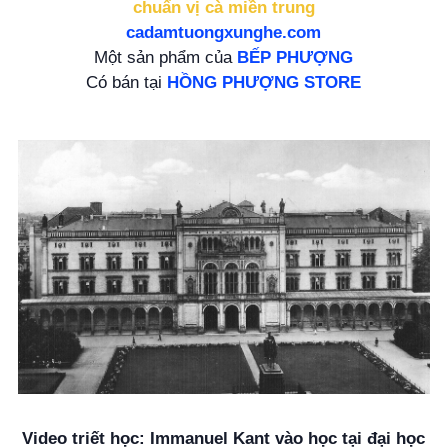
chuẩn vị cà miền trung
cadamtuongxunghe.com
Một sản phẩm của
BẾP PHƯỢNG
Có bán tại
HỒNG PHƯỢNG STORE
Video triết học: Immanuel Kant vào học tại đại học