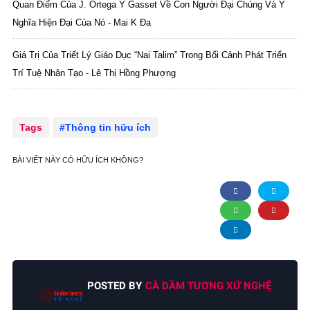
Quan Điểm Của J. Ortega Y Gasset Về Con Người Đại Chúng Và Ý
Nghĩa Hiện Đại Của Nó - Mai K Đa
Giá Trị Của Triết Lý Giáo Dục “Nai Talim” Trong Bối Cảnh Phát Triển
Trí Tuệ Nhân Tạo - Lê Thị Hồng Phượng
Tags
Thông tin hữu ích
BÀI VIẾT NÀY CÓ HỮU ÍCH KHÔNG?
POSTED BY
CÀ DẦM TƯƠNG XỨ NGHỆ