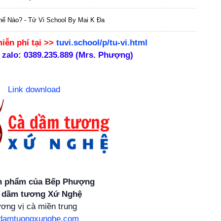
hế Nào? - Tử Vi School By Mai K Đa
iễn phí
tại >>
tuvi.school/p/tu-vi.html
 zalo: 0389.235.889 (Mrs. Phượng)
Link download
n phẩm của Bếp Phượng
 dầm tương Xứ Nghệ
ơng vị cà miền trung
damtuongxunghe.com