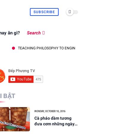
SUBSCRIBE
ay ăn gì?
Search
TEACHING PHILOSOPHY TO ENGINEERING AND TECHNOLOGY STUDENTS IN THE C
I BẬT
MONDAY, OCTOBER 10, 2016
Cà pháo dầm tương
đưa cơm những ngày
hè oi bức