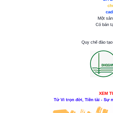
ch
ca
Một sả
Có bán t
Quy chế đào tạo 
XEM T
Tử Vi trọn đời, Tiền tài - Sự