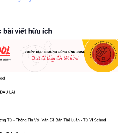
 bài viết hữu ích
ool
ĐẦU LẠI
ng Tử - Thông Tin Với Vấn Đề Bản Thể Luận - Tử Vi School