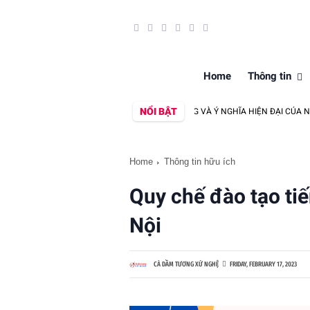
Home
Thông tin
NỔI BẬT
TEGA Y GASSET VỀ CON NGƯỜI ĐẠI CHÚNG VÀ Ý NGHĨA HIỆN ĐẠI CỦA NÓ
Home
Thông tin hữu ích
Quy chế đào tạo tiế
Nội
CÀ DẦM TƯƠNG XỨ NGHỆ
FRIDAY, FEBRUARY 17, 2023