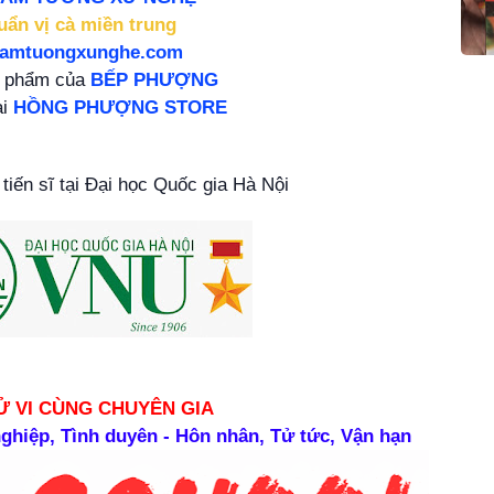
uẩn vị cà miền trung
damtuongxunghe.com
n phẩm của
BẾP PHƯỢNG
ại
HỒNG PHƯỢNG STORE
tiến sĩ tại Đại học Quốc gia Hà Nội
Ử VI CÙNG CHUYÊN GIA
 nghiệp, Tình duyên - Hôn nhân, Tử tức, Vận hạn