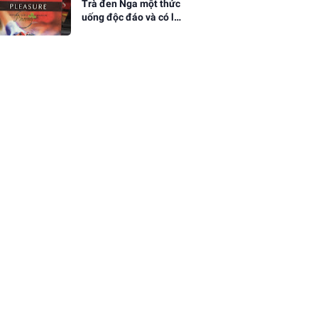
Trà đen Nga một thức
uống độc đáo và có lợi
cho sức khỏe của
người Nga