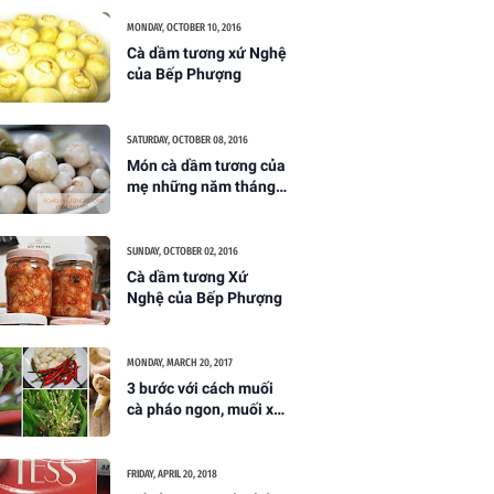
MONDAY, OCTOBER 10, 2016
Cà dầm tương xứ Nghệ
của Bếp Phượng
SATURDAY, OCTOBER 08, 2016
Món cà dầm tương của
mẹ những năm tháng
ấu thơ
SUNDAY, OCTOBER 02, 2016
Cà dầm tương Xứ
Nghệ của Bếp Phượng
MONDAY, MARCH 20, 2017
3 bước với cách muối
cà pháo ngon, muối xổi
giòn không bị thâm
FRIDAY, APRIL 20, 2018