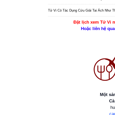
Tử Vi Có Tác Dụng Cứu Giải Tai Ách Như T
Đặt lịch xem Tử Vi
m
Hoặc liên hệ qua
Một sả
Cà
hư
ca