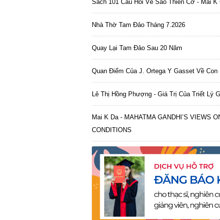
Sách 101 Câu Hỏi Về Sao Thiên Cơ - Mai K 
Nhà Thờ Tam Đảo Tháng 7.2026
Quay Lại Tam Đảo Sau 20 Năm
Quan Điểm Của J. Ortega Y Gasset Về Con 
Lê Thị Hồng Phượng - Giá Trị Của Triết Lý G
Mai K Da - MAHATMA GANDHI’S VIEWS 
CONDITIONS