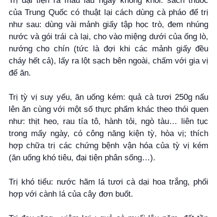
Trị đại tiện ra máu lâu ngày không khỏi: sách thuốc
của Trung Quốc có thuật lại cách dùng cà pháo để trị
như sau: dùng vài mảnh giấy tập học trò, đem nhúng
nước và gói trái cà lại, cho vào miệng dưới của ống lò,
nướng cho chín (tức là đợi khi các mảnh giấy đều
cháy hết cả), lấy ra lột sạch bên ngoài, chấm với gia vị
để ăn.
Trị tỳ vị suy yếu, ăn uống kém: quả cà tươi 250g nấu
lên ăn cùng với một số thực phẩm khác theo thói quen
như: thịt heo, rau tía tô, hành tỏi, ngò tàu… liên tục
trong mấy ngày, có công năng kiện tỳ, hòa vị; thích
hợp chữa trị các chứng bệnh vận hóa của tỳ vị kém
(ăn uống khó tiêu, đại tiện phân sống…).
Trị khó tiểu: nước hãm lá tươi cà dại hoa trắng, phối
hợp với cành lá của cây đơn buốt.