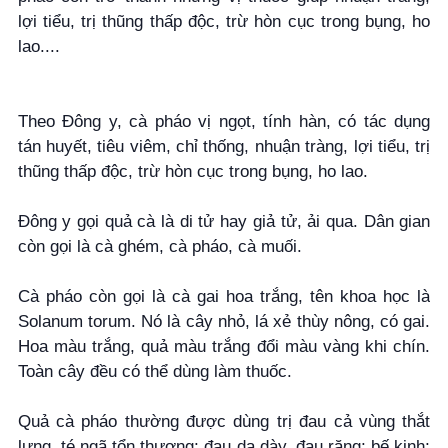
lợi tiểu, trị thũng thấp độc, trừ hòn cục trong bụng, ho
lao....
Theo Đông y, cà pháo vị ngọt, tính hàn, có tác dụng
tán huyết, tiêu viêm, chỉ thống, nhuận tràng, lợi tiểu, trị
thũng thấp độc, trừ hòn cục trong bụng, ho lao.
Đông y gọi quả cà là di tử hay giả tử, ải qua. Dân gian
còn gọi là cà ghém, cà pháo, cà muối.
Cà pháo còn gọi là cà gai hoa trắng, tên khoa học là
Solanum torum. Nó là cây nhỏ, lá xẻ thùy nông, có gai.
Hoa màu trắng, quả màu trắng đổi màu vàng khi chín.
Toàn cây đều có thể dùng làm thuốc.
Quả cà pháo thường được dùng trị đau cả vùng thắt
lưng, té ngã tổn thương; đau dạ dày, đau răng; bế kinh;