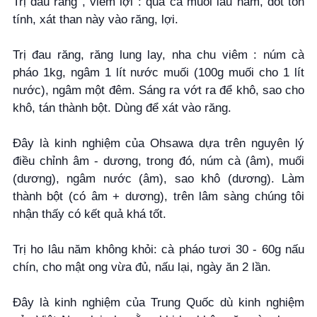
Trị đau răng , viêm lợi : quả cà muối lâu năm, đốt tồn
tính, xát than này vào răng, lợi.
Trị đau răng, răng lung lay, nha chu viêm : núm cà
pháo 1kg, ngâm 1 lít nước muối (100g muối cho 1 lít
nước), ngâm một đêm. Sáng ra vớt ra để khô, sao cho
khô, tán thành bột. Dùng để xát vào răng.
Đây là kinh nghiệm của Ohsawa dựa trên nguyên lý
điều chỉnh âm - dương, trong đó, núm cà (âm), muối
(dương), ngâm nước (âm), sao khô (dương). Làm
thành bột (có âm + dương), trên lâm sàng chúng tôi
nhận thấy có kết quả khá tốt.
Trị ho lâu năm không khỏi: cà pháo tươi 30 - 60g nấu
chín, cho mật ong vừa đủ, nấu lại, ngày ăn 2 lần.
Đây là kinh nghiệm của Trung Quốc dù kinh nghiệm