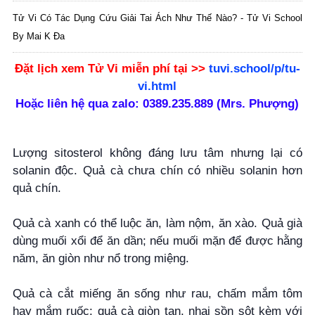
Tử Vi Có Tác Dụng Cứu Giải Tai Ách Như Thế Nào? - Tử Vi School
By Mai K Đa
Đặt lịch xem Tử Vi
miễn phí
tại >>
tuvi.school/p/tu-
vi.html
Hoặc liên hệ qua zalo: 0389.235.889 (Mrs. Phượng)
Lượng sitosterol không đáng lưu tâm nhưng lại có
solanin độc. Quả cà chưa chín có nhiều solanin hơn
quả chín.
Quả cà xanh có thể luộc ăn, làm nộm, ăn xào. Quả già
dùng muối xổi để ăn dần; nếu muối mặn để được hằng
năm, ăn giòn như nổ trong miệng.
Quả cà cắt miếng ăn sống như rau, chấm mắm tôm
hay mắm ruốc: quả cà giòn tan, nhai sồn sột kèm với