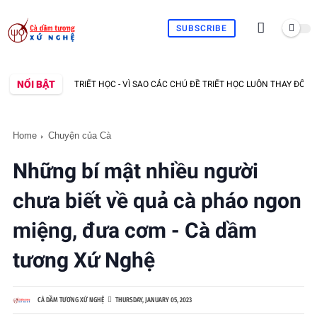
SUBSCRIBE
NỔI BẬT
VIDEO TRIẾT HỌC - VÌ SAO CÁC CHỦ ĐỀ TRIẾT HỌC LUÔN THAY ĐỔI?
T
Home
Chuyện của Cà
Những bí mật nhiều người
chưa biết về quả cà pháo ngon
miệng, đưa cơm - Cà dầm
tương Xứ Nghệ
CÀ DẦM TƯƠNG XỨ NGHỆ
THURSDAY, JANUARY 05, 2023