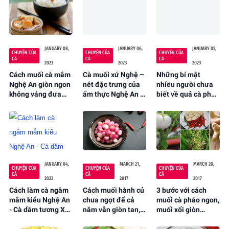
JANUARY 08,
JANUARY 06,
JANUARY 05,
CHUYỆN CỦA
CHUYỆN CỦA
CHUYỆN CỦA
CÀ
CÀ
CÀ
2023
2023
2023
Cách muối cà mắm
Cà muối xứ Nghệ –
Những bí mật
Nghệ An giòn ngon
nét đặc trưng của
nhiều người chưa
không váng đưa
ẩm thực Nghệ An -
biết về quả cà pháo
cơm ngày hè oi
Cà dầm tương Xứ
ngon miệng, đưa
nóng - Cà dầm
Nghệ
cơm - Cà dầm
tương Xứ Nghệ
tương Xứ Nghệ
JANUARY 04,
MARCH 21,
MARCH 20,
CHUYỆN CỦA
CHUYỆN CỦA
CHUYỆN CỦA
CÀ
CÀ
CÀ
2023
2017
2017
Cách làm cà ngâm
Cách muối hành củ
3 bước với cách
mắm kiểu Nghệ An
chua ngọt để cả
muối cà pháo ngon,
- Cà dầm tương Xứ
năm vẫn giòn tan,
muối xổi giòn
Nghệ
không nổi váng
không bị thâm