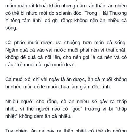
mắm mặn rất khoái khẩu nhưng cần cẩn thận, ăn nhiều
có thể bị nhức mỏi do solanin độc. Trong “Hải Thượng
Y tông tâm lĩnh” có ghi rằng: không nên ăn nhiều cà
sống.
Cà pháo muối được ưa chuộng hơn món cà sống.
Ngâm quả cà vào vại nước muối phải nén vỉ thật chặt,
không để quả cà nổi lên, cho nên gọi là cà nén và có
câu “trẻ muối cà, già muối dưa”.
Cà muối xổi chỉ vài ngày là ăn được, ăn cà muối không
bị nhức mỏi, có lẽ muối chua làm giảm độc tính.
Nhiều người cho rằng, cà ăn nhiều sẽ gây ra thấp
nhiệt, vì thế người nào có “gốc” trường vị bị “thấp
nhiệt” không dám ăn cà nhiều.
Tuy nhiên, ăn cà gây ra thấp nhiệt có thể do những