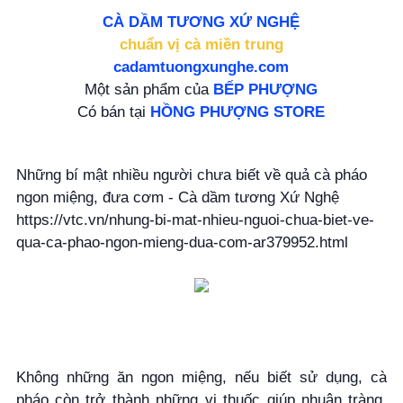
CÀ DẦM TƯƠNG XỨ NGHỆ
chuẩn vị cà miền trung
cadamtuongxunghe.com
Một sản phẩm của
BẾP PHƯỢNG
Có bán tại
HỒNG PHƯỢNG STORE
Những bí mật nhiều người chưa biết về quả cà pháo
ngon miệng, đưa cơm - Cà dầm tương Xứ Nghệ
https://vtc.vn/nhung-bi-mat-nhieu-nguoi-chua-biet-ve-
qua-ca-phao-ngon-mieng-dua-com-ar379952.html
Không những ăn ngon miệng, nếu biết sử dụng, cà
pháo còn trở thành những vị thuốc giúp nhuận tràng,