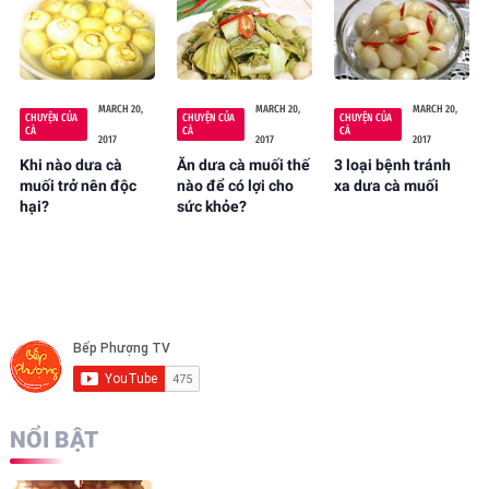
MARCH 20,
MARCH 20,
MARCH 20,
CHUYỆN CỦA
CHUYỆN CỦA
CHUYỆN CỦA
CÀ
CÀ
CÀ
2017
2017
2017
Khi nào dưa cà
Ăn dưa cà muối thế
3 loại bệnh tránh
muối trở nên độc
nào để có lợi cho
xa dưa cà muối
hại?
sức khỏe?
NỔI BẬT