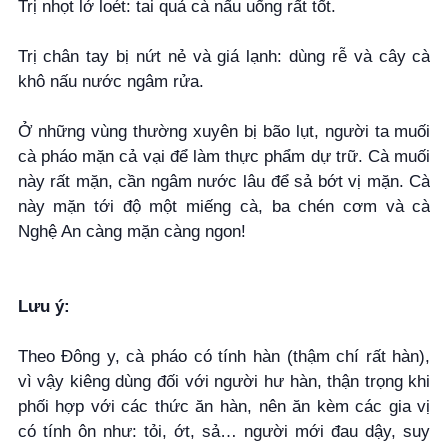
Trị nhọt lở loét: tai quả cà nấu uống rất tốt.
Trị chân tay bị nứt nẻ và giá lạnh: dùng rễ và cây cà
khô nấu nước ngâm rửa.
Ở những vùng thường xuyên bị bão lụt, người ta muối
cà pháo mặn cả vại để làm thực phẩm dự trữ. Cà muối
này rất mặn, cần ngâm nước lâu để sả bớt vị mặn. Cà
này mặn tới độ một miếng cà, ba chén cơm và cà
Nghệ An càng mặn càng ngon!
Lưu ý:
Theo Đông y, cà pháo có tính hàn (thậm chí rất hàn),
vì vậy kiêng dùng đối với người hư hàn, thận trọng khi
phối hợp với các thức ăn hàn, nên ăn kèm các gia vị
có tính ôn như: tỏi, ớt, sả… người mới đau dậy, suy