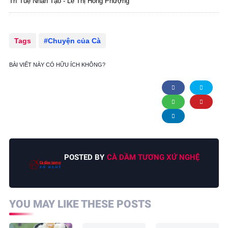
Trí Tuệ Nhân Tạo - Lê Thị Hồng Phượng
Tags
Chuyện của Cà
BÀI VIẾT NÀY CÓ HỮU ÍCH KHÔNG?
POSTED BY
CÀ DẦM TƯƠNG XỨ NGHỆ
YOU MAY LIKE THESE POSTS