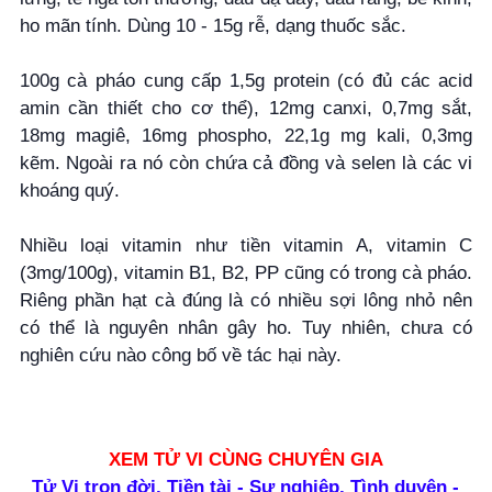
ho mãn tính. Dùng 10 - 15g rễ, dạng thuốc sắc.
100g cà pháo cung cấp 1,5g protein (có đủ các acid
amin cần thiết cho cơ thể), 12mg canxi, 0,7mg sắt,
18mg magiê, 16mg phospho, 22,1g mg kali, 0,3mg
kẽm. Ngoài ra nó còn chứa cả đồng và selen là các vi
khoáng quý.
Nhiều loại vitamin như tiền vitamin A, vitamin C
(3mg/100g), vitamin B1, B2, PP cũng có trong cà pháo.
Riêng phần hạt cà đúng là có nhiều sợi lông nhỏ nên
có thể là nguyên nhân gây ho. Tuy nhiên, chưa có
nghiên cứu nào công bố về tác hại này.
XEM TỬ VI CÙNG CHUYÊN GIA
Tử Vi trọn đời, Tiền tài - Sự nghiệp, Tình duyên -