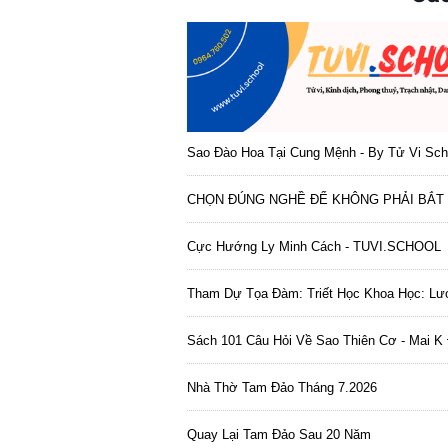
Sao Đào Hoa Tại Cung Mệnh - By Tử Vi Sch
CHỌN ĐÚNG NGHỀ ĐỂ KHÔNG PHẢI BẮT 
Cực Hướng Ly Minh Cách - TUVI.SCHOOL
Tham Dự Tọa Đàm: Triết Học Khoa Học: Lượ
Sách 101 Câu Hỏi Về Sao Thiên Cơ - Mai K 
Nhà Thờ Tam Đảo Tháng 7.2026
Quay Lại Tam Đảo Sau 20 Năm