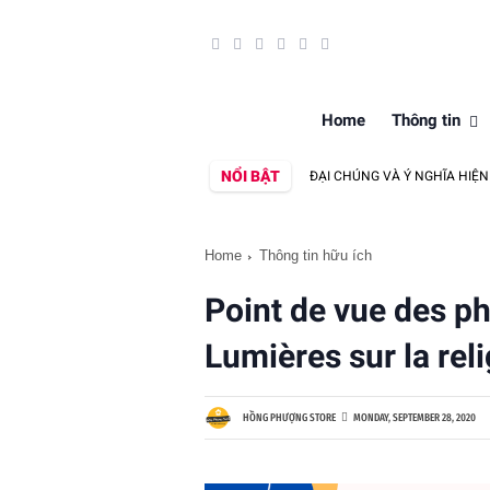
Home
Thông tin
NỔI BẬT
M CỦA J. ORTEGA Y GASSET VỀ CON NGƯỜI ĐẠI CHÚNG VÀ Ý NGHĨA HIỆN ĐẠI CỦA
Home
Thông tin hữu ích
Point de vue des p
Lumières sur la re
HỒNG PHƯỢNG STORE
MONDAY, SEPTEMBER 28, 2020