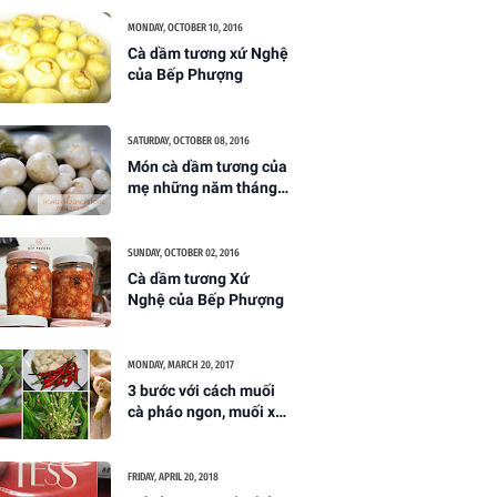
MONDAY, OCTOBER 10, 2016
Cà dầm tương xứ Nghệ
của Bếp Phượng
SATURDAY, OCTOBER 08, 2016
Món cà dầm tương của
mẹ những năm tháng
ấu thơ
SUNDAY, OCTOBER 02, 2016
Cà dầm tương Xứ
Nghệ của Bếp Phượng
MONDAY, MARCH 20, 2017
3 bước với cách muối
cà pháo ngon, muối xổi
giòn không bị thâm
FRIDAY, APRIL 20, 2018