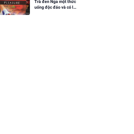
Trà đen Nga một thức
uống độc đáo và có lợi
cho sức khỏe của
người Nga