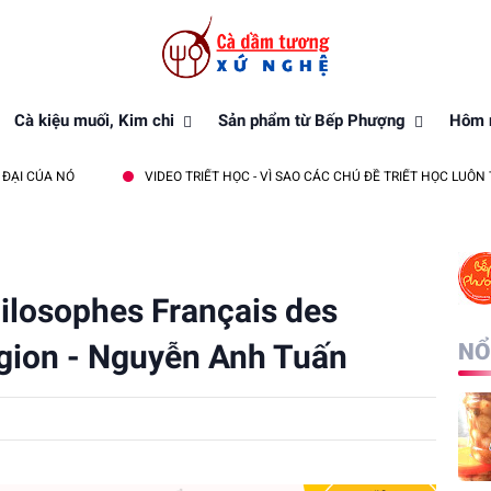
Cà kiệu muối, Kim chi
Sản phẩm từ Bếp Phượng
Hôm n
 NÓ
VIDEO TRIẾT HỌC - VÌ SAO CÁC CHỦ ĐỀ TRIẾT HỌC LUÔN THAY ĐỔI
hilosophes Français des
ligion - Nguyễn Anh Tuấn
NỔ