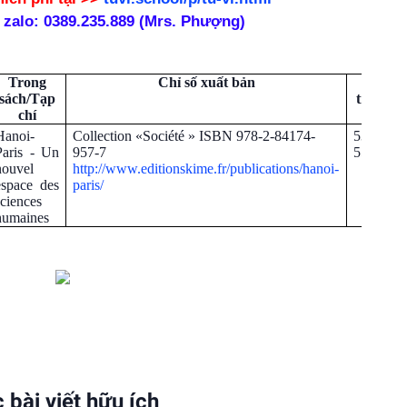
 zalo: 0389.235.889 (Mrs. Phượng)
Trong
Chỉ số xuất bản
Số
sách/Tạp
trang
chí
Hanoi-
Collection «Société » ISBN 978-2-84174-
537-
Paris - Un
957-7
554
nouvel
http://www.editionskime.fr/publications/hanoi-
espace des
paris/
sciences
humaines
 bài viết hữu ích