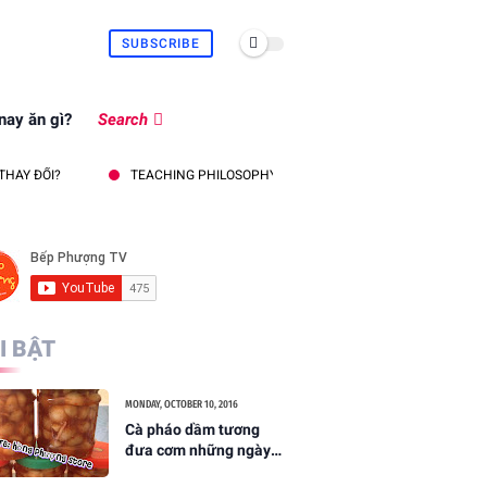
SUBSCRIBE
ay ăn gì?
Search
?
TEACHING PHILOSOPHY TO ENGINEERING AND TECHNOLOGY STUDEN
I BẬT
MONDAY, OCTOBER 10, 2016
Cà pháo dầm tương
đưa cơm những ngày
hè oi bức