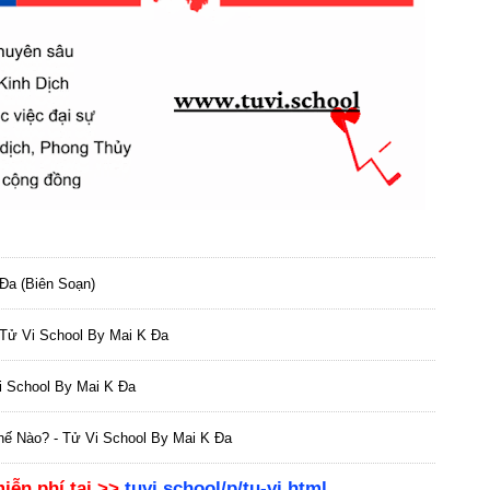
Đa (biên Soạn)
 Tử Vi School By Mai K Đa
i School By Mai K Đa
hế Nào? - Tử Vi School By Mai K Đa
iễn phí
tại >>
tuvi.school/p/tu-vi.html