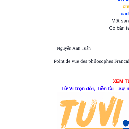
ch
ca
Một sả
Có bán t
Nguyễn Anh Tuấn
Point de vue des philosophes Françai
XEM T
Tử Vi trọn đời, Tiền tài - Sự