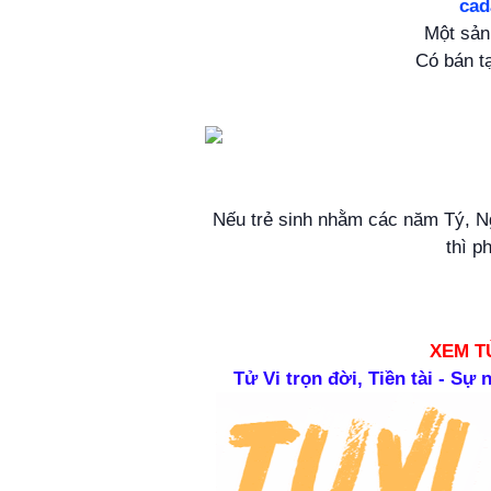
ca
Một sả
Có bán t
Nếu trẻ sinh nhằm các năm Tý, Ng
thì 
XEM T
Tử Vi trọn đời, Tiền tài - Sự