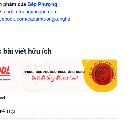
n phẩm của
Bếp Phượng
e:
cadamtuongxunghe.com
acebook.com/cadamtuongxunghe
 bài viết hữu ích
ool
ĐẦU LẠI