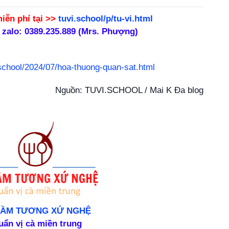
iễn phí
tại >>
tuvi.school/p/tu-vi.html
 zalo: 0389.235.889 (Mrs. Phượng)
.school/2024/07/hoa-thuong-quan-sat.html
Nguồn: TUVI.SCHOOL / Mai K Đa blog
DẦM TƯƠNG XỨ NGHỆ
uẩn vị cà miền trung