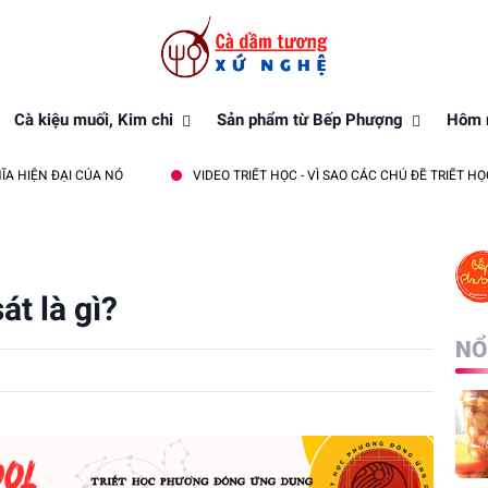
Cà kiệu muối, Kim chi
Sản phẩm từ Bếp Phượng
Hôm n
ĐẠI CỦA NÓ
VIDEO TRIẾT HỌC - VÌ SAO CÁC CHỦ ĐỀ TRIẾT HỌC LUÔN 
t là gì?
NỔ