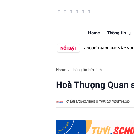
Home
Thông tin
NỔI BẬT
UAN ĐIỂM CỦA J. ORTEGA Y GASSET VỀ CON NGƯỜI ĐẠI CHÚNG VÀ Ý NGHĨA HIỆN 
Home
Thông tin hữu ích
Hoà Thượng Quan sá
CÀ DẦM TƯƠNG XỨ NGHỆ
THURSDAY, AUGUST 08, 2024