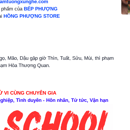
damtuongxunghe.com
n phẩm của
BẾP PHƯỢNG
ại
HỒNG PHƯỢNG STORE
ọ, Mão, Dậu gặp giờ Thìn, Tuất, Sửu, Mùi, thì phạm
phạm Hòa Thượng Quan.
Ử VI CÙNG CHUYÊN GIA
 nghiệp, Tình duyên - Hôn nhân, Tử tức, Vận hạn