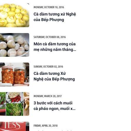
MONDAY, OCTOBER 10, 2016
Cà dầm tương xứ Nghệ
của Bếp Phượng
SATURDAY, OCTOBER 08, 2016
Món cà dầm tương của
mẹ những năm tháng
ấu thơ
SUNDAY, OCTOBER 02, 2016
Cà dầm tương Xứ
Nghệ của Bếp Phượng
MONDAY, MARCH 20, 2017
3 bước với cách muối
cà pháo ngon, muối xổi
giòn không bị thâm
FRIDAY, APRIL 20, 2018