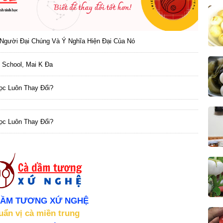
Người Đại Chúng Và Ý Nghĩa Hiện Đại Của Nó
 School, Mai K Đa
Học Luôn Thay Đổi?
Học Luôn Thay Đổi?
DẦM TƯƠNG XỨ NGHỆ
uẩn vị cà miền trung