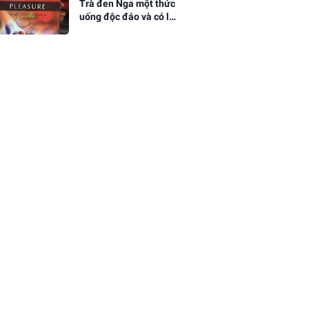
Trà đen Nga một thức
uống độc đáo và có lợi
cho sức khỏe của
người Nga