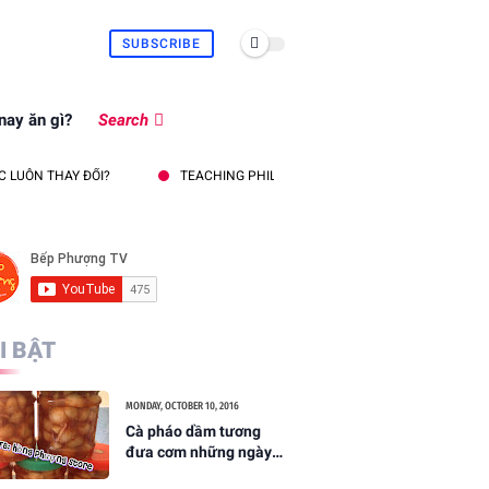
SUBSCRIBE
ay ăn gì?
Search
THAY ĐỔI?
TEACHING PHILOSOPHY TO ENGINEERING AND TECHNOLOGY 
I BẬT
MONDAY, OCTOBER 10, 2016
Cà pháo dầm tương
đưa cơm những ngày
hè oi bức