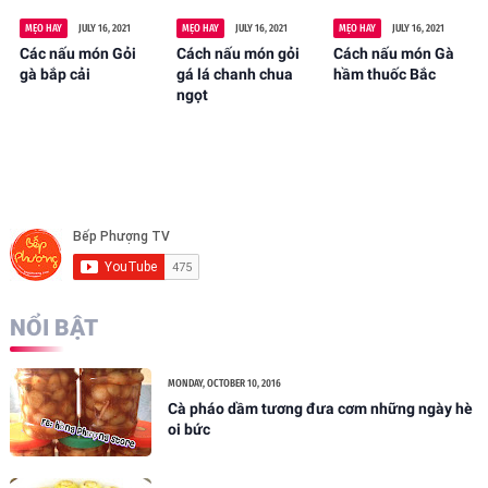
MẸO HAY
JULY 16, 2021
MẸO HAY
JULY 16, 2021
MẸO HAY
JULY 16, 2021
Các nấu món Gỏi
Cách nấu món gỏi
Cách nấu món Gà
gà bắp cải
gá lá chanh chua
hầm thuốc Bắc
ngọt
NỔI BẬT
MONDAY, OCTOBER 10, 2016
Cà pháo dầm tương đưa cơm những ngày hè
oi bức