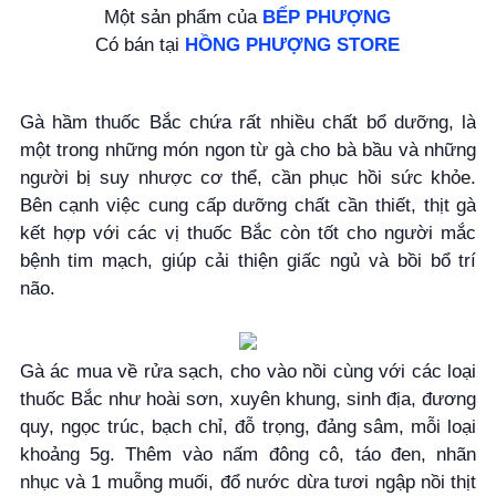
Một sản phẩm của
BẾP PHƯỢNG
Có bán tại
HỒNG PHƯỢNG STORE
Gà hầm thuốc Bắc chứa rất nhiều chất bổ dưỡng, là
một trong những món ngon từ gà cho bà bầu và những
người bị suy nhược cơ thể, cần phục hồi sức khỏe.
Bên cạnh việc cung cấp dưỡng chất cần thiết, thịt gà
kết hợp với các vị thuốc Bắc còn tốt cho người mắc
bệnh tim mạch, giúp cải thiện giấc ngủ và bồi bổ trí
não.
Gà ác mua về rửa sạch, cho vào nồi cùng với các loại
thuốc Bắc như hoài sơn, xuyên khung, sinh địa, đương
quy, ngọc trúc, bạch chỉ, đỗ trọng, đảng sâm, mỗi loại
khoảng 5g. Thêm vào nấm đông cô, táo đen, nhãn
nhục và 1 muỗng muối, đổ nước dừa tươi ngập nồi thịt