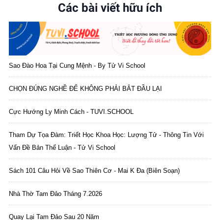
Các bài viết hữu ích
Sao Đào Hoa Tại Cung Mệnh - By Tử Vi School
CHỌN ĐÚNG NGHỀ ĐỂ KHÔNG PHẢI BẮT ĐẦU LẠI
Cực Hướng Ly Minh Cách - TUVI.SCHOOL
Tham Dự Tọa Đàm: Triết Học Khoa Học: Lượng Tử - Thông Tin Với
Vấn Đề Bản Thể Luận - Tử Vi School
Sách 101 Câu Hỏi Về Sao Thiên Cơ - Mai K Đa (biên Soạn)
Nhà Thờ Tam Đảo Tháng 7.2026
Quay Lại Tam Đảo Sau 20 Năm