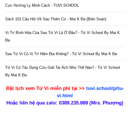
Cực Hướng Ly Minh Cách - TUVI.SCHOOL
Sách 101 Câu Hỏi Về Sao Thiên Cơ - Mai K Đa (biên Soạn)
Vị Trí Bình Hòa Của Sao Tử Vi Là Ở Đâu? - Tử Vi School By Mai K
Đa
Sao Tử Vi Có Vị Trí Hãm Địa Không? - Tử Vi School By Mai K Đa
Tử Vi Có Tác Dụng Cứu Giải Tai Ách Như Thế Nào? - Tử Vi School
By Mai K Đa
Đặt lịch xem Tử Vi
miễn phí
tại >>
tuvi.school/p/tu-
vi.html
Hoặc liên hệ qua zalo: 0389.235.889 (Mrs. Phượng)