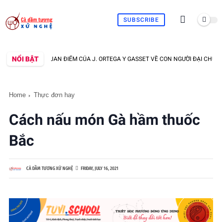
SUBSCRIBE
NỔI BẬT
MAI K ĐA - QUAN ĐIỂM CỦA J. ORTEGA Y GASSET VỀ CON NGƯỜI ĐẠI CHÚNG VÀ
Home
Thực đơn hay
Cách nấu món Gà hầm thuốc
Bắc
CÀ DẦM TƯƠNG XỨ NGHỆ
FRIDAY, JULY 16, 2021