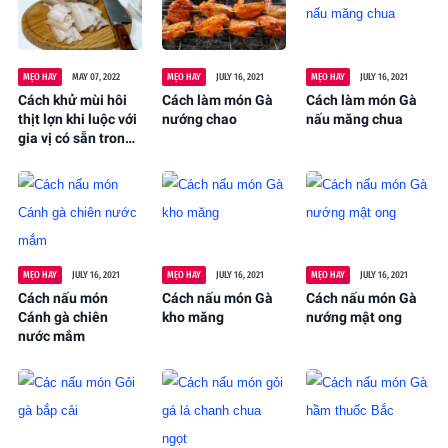
MẸO HAY
MAY 07, 2022
MẸO HAY
JULY 16, 2021
MẸO HAY
JULY 16, 2021
Cách khử mùi hôi
Cách làm món Gà
Cách làm món Gà
thịt lợn khi luộc với
nướng chao
nấu măng chua
gia vị có sẵn trong
nhà
MẸO HAY
JULY 16, 2021
MẸO HAY
JULY 16, 2021
MẸO HAY
JULY 16, 2021
Cách nấu món
Cách nấu món Gà
Cách nấu món Gà
Cánh gà chiên
kho măng
nướng mật ong
nước mắm