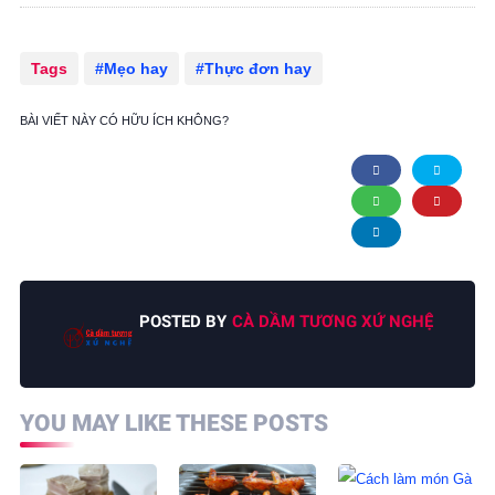
Tags
Mẹo hay
Thực đơn hay
BÀI VIẾT NÀY CÓ HỮU ÍCH KHÔNG?
POSTED BY
CÀ DẦM TƯƠNG XỨ NGHỆ
YOU MAY LIKE THESE POSTS